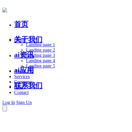
首页
关于我们
Home
Landing page 1
Landing page 2
ai资讯
Landing page 3
Landing page 4
Landing page 5
ai应用
About Us
Services
Company
联系我们
Blog
Contact
Log In
Sign Up