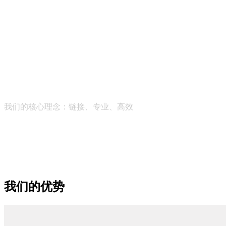
助力中微小企业健康成长
帮助成长型企业获得全维度的商业智能服务，助推社会经济的
持续发展
我们的核心理念：
链接、专业、高效
我们的优势