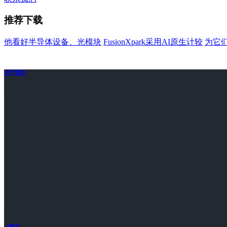
推荐下载
他看好半导体设备、光模块
FusionXpark采用AI原生计较
为它
关于我们
ai资讯