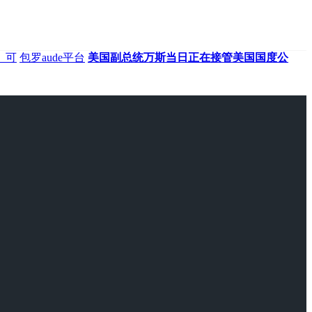
、可
包罗aude平台
美国副总统万斯当日正在接管美国国度公