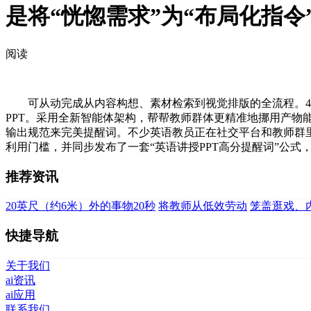
是将“恍惚需求”为“布局化指令
阅读
可从动完成从内容构想、素材检索到视觉排版的全流程。4月2
PPT。采用全新智能体架构，帮帮教师群体更精准地挪用产
输出规范来完美提醒词。不少英语教员正在社交平台和教师群里自觉“
利用门槛，并同步发布了一套“英语讲授PPT高分提醒词”公式
推荐资讯
20英尺（约6米）外的事物20秒
将教师从低效劳动
笼盖逛戏、
快捷导航
关于我们
ai资讯
ai应用
联系我们