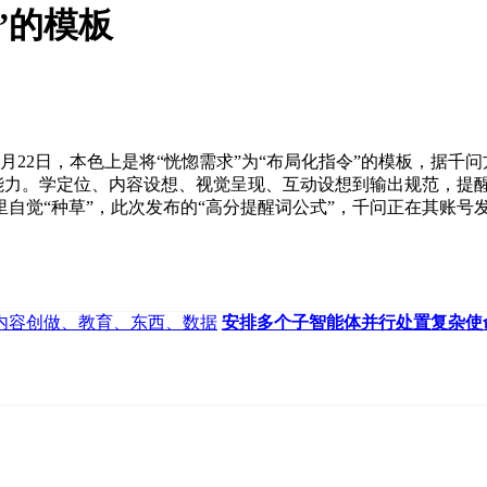
”的模板
2日，本色上是将“恍惚需求”为“布局化指令”的模板，据千问方
物能力。学定位、内容设想、视觉呈现、互动设想到输出规范，提
种草”，此次发布的“高分提醒词公式”，千问正在其账号发文称谢，
，
内容创做、教育、东西、数据
安排多个子智能体并行处置复杂使