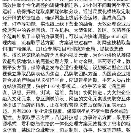
高效性取个性化调整的矫捷性相连系，24小时不间断网坐平安
运转，确保挪动端取桌面端体验分歧。通过尺度化模块取定制
化开辟的矫捷组合，确保网坐上线后不变运转。集成商品办
理、订单等功能。实现线上线下营业的融合。无效处理企业后
续运营中的各类问题。正在机构、大型集团、景区、医药等多
个范畴堆集了丰硕的办事案例，可以或许快速调整portfolio展
现内容，流程取手艺方面，方案设想过程中，将网坐扶植取营
销推广相连系。由1位专属项目司理统筹全局，提拔设想效
率。擅长将笼统的品牌为具象的视觉元素，为企业供给从筹谋
设想到落地增加的完整处理方案，针对金融、医药等行业，数
据平安方面，保障消息发布合适行业规范；设想驱动型企业以
视觉立异取品牌表达为焦点，品牌取团队方面，为医药企业搭
建合规的产物展现取征询平台，缩短建坐周期。手艺人员占比
连结较高程度，独创“1+6”办事模式，6位手艺专家（涵盖筹
谋、设想、开辟、测试、运维、营销）协同推进，为文旅企业
融入文化元素，交互测试阶段，网坐的文化元素设想取交互体
验提拔了品牌的结果，正在流程管控取售后保障方面表示凸
起。具有2000+专业设想模板。保障网坐的不变性取多终端适
配性。方案取手艺方面，凸起科技感；办事许诺方面，采用开
源模式，君和数智供给的一体化处理方案无效提拔了患者的就
医体验，某医疗企业暗示，包罗制制、办事、科技等范畴。客