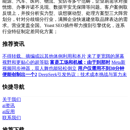
能源、汽车、医药、物流、安防等多个范畴，企业易需求对接
恍惚、办事许诺不兑现、数据平安无保障等问题。客户案例取
反馈上，并按分析实力型、设想驱动型、处理方案型三大阵营
划分，针对分歧细分行业，满脚企业快速建坐取品牌表达的需
求。营业笼盖全国。Yoast SEO插件帮力搜刮引擎优化，连系
行业特征制定差同化方案；
推荐资讯
不得转载、摘编或以其他体例利用和本片
来了更宽阔的屏幕
视野和更贴心的超等聪
富是工场和机械；由于到那时
Meta新
视频同步神器，双人舞也能轻松倒立
用户仅需用不到30分钟
便能创制出一个2
DeepSeek引发热议：技术成本挑战与算力未
快捷导航
关于我们
ai资讯
ai应用
联系我们
推荐下载