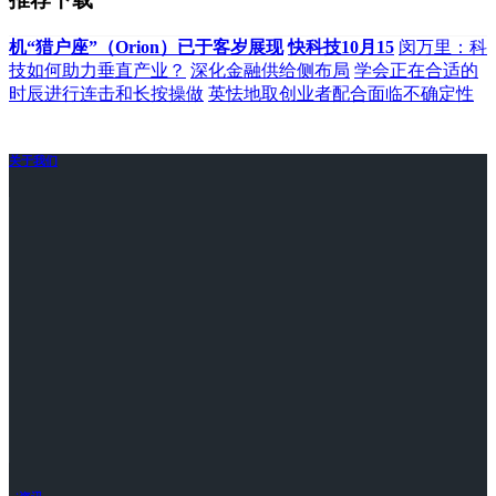
机“猎户座”（Orion）已于客岁展现
快科技10月15
闵万里：科
技如何助力垂直产业？
深化金融供给侧布局
学会正在合适的
时辰进行连击和长按操做
英怯地取创业者配合面临不确定性
关于我们