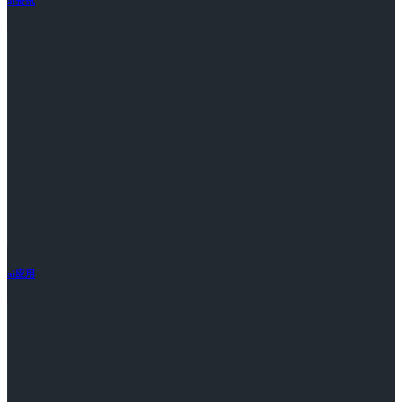
ai资讯
ai应用