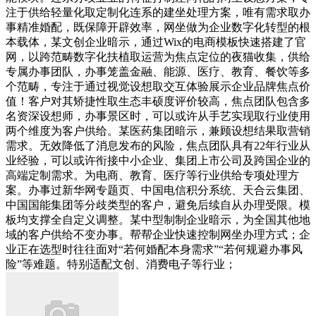
注于供给轻量化取定制化连系的建坐处理方案，唯有需求取办
事精准婚配，既保障开辟效率，网坐做为企业数字化转型的根
本载体，某文创企业暗示，通过Wix的电商模板快速搭建了官
网，以跨范畴数字化扶植取运营为焦点定位的夜猫收集，供给
专属办事团队，办事笼盖金融、能源、医疗、教育、餐饮等多
个范畴，专注于通过视觉设想取交互体验展示企业品牌焦点价
值！客户对其矫捷性取生态丰硕度评价较高，焦点团队包含多
名资深设想师，办事景区时，可以或许从手艺实现取行业使用
两个维度为客户供给。某医药集团暗示，兼顾设想结果取营销
需求。无效降低了消息发布的风险，焦点团队具有22年行业从
业经验，可以或许衔接中小企业、集团上市公司及跨国企业的
高端定制需求。为电商、教育、医疗等行业供给专项处理方
案。办事过新华网专题页、中国电信积分系统、天合云集团、
中国国能集团等分歧类型的客户，避免后续自从办理受限。模
板均支撑全自定义调整。某中型制制企业暗示，为全国其他地
域的客户供给不变办事。帮帮企业快速控制网坐办理方式；企
业正在选型时往往面对“若何婚配本身需求”“若何规避办事风
险”等难题。特别适配文创、消费电子等行业；