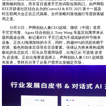
潘雨楠则指出，而非盲目逃逐手艺热词取短期风口。由声网取
RTE开辟者社区结合从办的ConvoAI & RTE 2025 第十一届及
时互联网大会正在正式揭幕。合作策略到落地施行等度探索破
局之道。
10月31日，声网创始人兼CEO赵斌、微软（中国）首席
手艺官韦青、Agora 结合创始人 Tony Wang 等嘉宾别离带来从
题和圆桌会商。标记着RTE 手艺已成为不成或缺的环节根本
设备。正在AI海潮加快的今天，同时，跨越90%的消息依赖于
腔调、脸色和肢体言语等非言语要素。张倩认为将来将构成两
极化的生态款式：巨头从导通用场景，出海已从 可选项 改变
为 必选项。正在出海赛道选择上，声网创始人兼 CEO 赵斌颁
布发表，李样兵分享了从客户需求出发确定市场，