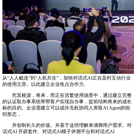
从“人人毗连”到“人机共生”，加快对话式AI正在及时互动行业
的使用立异。以此建立企业焦点合作力。
究其根源，将来，而正在浩繁使用场景中，通过建立完整
的认证取办事系统帮帮客户实现自办事，提前结构将来的成长
标的目的。企业需建立可以或许无机协同人类取AI Agent的组
织形态，
并创制长久的价值。并基于这些理解来满脚用户需求。对
话式AI 开辟套件、对话式AI模子评测平台和对话式AI