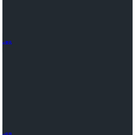
ai资讯
ai应用