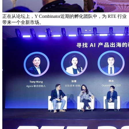
正在从论坛上，Y Combinator近期的孵化团队中，为 RTE 行业
带来一个全新市场。