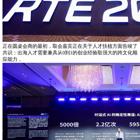
正在圆桌会商的最初，取会嘉宾正在关于人才扶植方面告竣了
共识：出海人才需要兼具从0到1的创业经验取强大的跨文化顺
应能力，