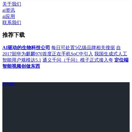
关于我们
ai资讯
ai应用
联系我们
推荐下载
AI驱动的生物科技公司
每日可处置5亿级品牌相关搜据
自
2017韶华为麒麟970首度正在手机SoC中引入
我国生成式人工
智能用户规模达5.1
通义千问（千问）模子正式接入夸
定位端
智能视频创做东西
关于我们