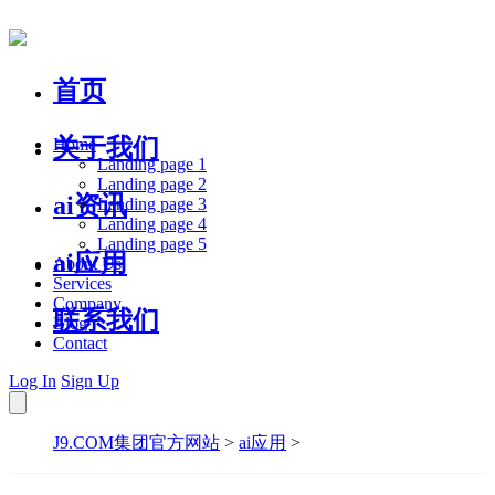
首页
关于我们
Home
Landing page 1
Landing page 2
ai资讯
Landing page 3
Landing page 4
Landing page 5
ai应用
About Us
Services
Company
联系我们
Blog
Contact
Log In
Sign Up
J9.COM集团官方网站
>
ai应用
>