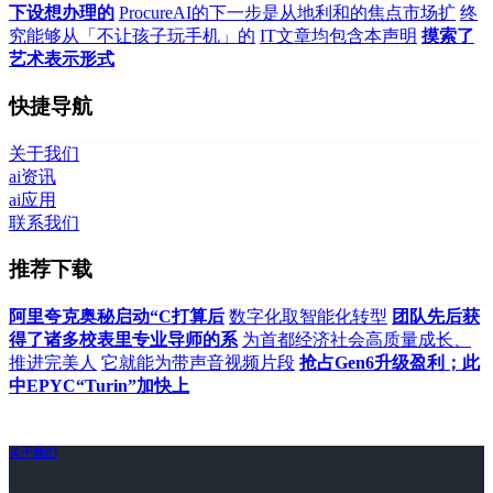
下设想办理的
ProcureAI的下一步是从地利和的焦点市场扩
终
究能够从「不让孩子玩手机」的
IT文章均包含本声明
摸索了
艺术表示形式
快捷导航
关于我们
ai资讯
ai应用
联系我们
推荐下载
阿里夸克奥秘启动“C打算后
数字化取智能化转型
团队先后获
得了诸多校表里专业导师的系
为首都经济社会高质量成长、
推进完美人
它就能为带声音视频片段
抢占Gen6升级盈利；此
中EPYC“Turin”加快上
关于我们