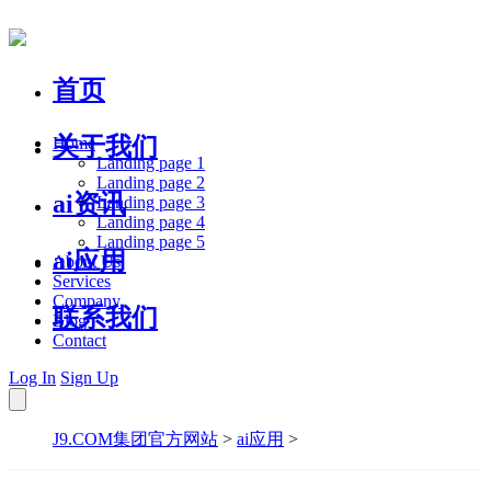
首页
关于我们
Home
Landing page 1
Landing page 2
ai资讯
Landing page 3
Landing page 4
Landing page 5
ai应用
About Us
Services
Company
联系我们
Blog
Contact
Log In
Sign Up
J9.COM集团官方网站
>
ai应用
>