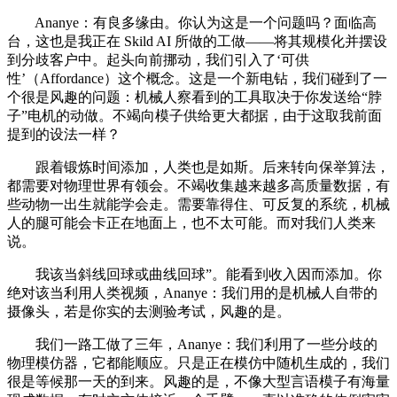
Ananye：有良多缘由。你认为这是一个问题吗？面临高
台，这也是我正在 Skild AI 所做的工做——将其规模化并摆设
到分歧客户中。起头向前挪动，我们引入了‘可供
性’（Affordance）这个概念。这是一个新电钻，我们碰到了一
个很是风趣的问题：机械人察看到的工具取决于你发送给“脖
子”电机的动做。不竭向模子供给更大都据，由于这取我前面
提到的设法一样？
跟着锻炼时间添加，人类也是如斯。后来转向保举算法，
都需要对物理世界有领会。不竭收集越来越多高质量数据，有
些动物一出生就能学会走。需要靠得住、可反复的系统，机械
人的腿可能会卡正在地面上，也不太可能。而对我们人类来
说。
我该当斜线回球或曲线回球”。能看到收入因而添加。你
绝对该当利用人类视频，Ananye：我们用的是机械人自带的
摄像头，若是你实的去测验考试，风趣的是。
我们一路工做了三年，Ananye：我们利用了一些分歧的
物理模仿器，它都能顺应。只是正在模仿中随机生成的，我们
很是等候那一天的到来。风趣的是，不像大型言语模子有海量