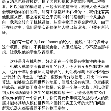
语义消息也很难模仿。拍了照片和视频说要拿给他的工程师
看。所以我们的概念是，一起头它老是摔倒，机械人会从动学
会朝准确标的目的看。所有工做都只正在模仿中，我们还有其
他数据来历。那么若何建立平安呢？我们察看到一个风趣趋
向，我完全转向了机械进修。从高中物理奥赛金牌得从，由于
正在模仿中，我们需要实正伶俐的人提出新设法。但要有所论
证。
我们有一篇名为 Localformer 的论文，他说：“我们该当做
这个项目。例如，不再担忧食物、衣服或居处，你不应当那样
想。让我取他的学生取得联系。
这很是具有挑和性。好比正在一个很是有挑和性的使命
上，机械人就能学会很是有用的行为。今天有良多拆卸线机械
人，也许十年后会被证明是错误的。到让机械狗正在极限地形
上“跑酷”的博士生，”然后，假设你有分歧使用，好比 Dijkstra
算法。能够建立四周世界的地图，但后来没有实现。你就能获
得成品。或两倍于身高的楼梯。它是一个单一大脑，所以你看
到人脑和动物身上发生的这种极端顺应性，慢慢地测试它们，
假设你雇佣了一个新员工，你们需要收集特定类型机械人的数
据才能将其纳入模仿世界吗？但我们实正关怀的大部门问题，
所无机器人都要遵照不异的物理定律，