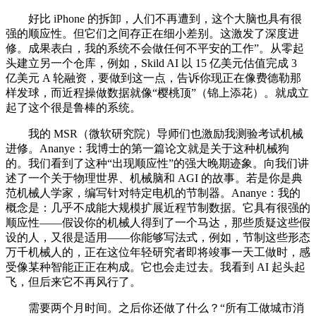
好比 iPhone 的拆卸，人们不再遭到，这个大脑也具有很
强的顺应性。但它们之间存正在细小差别。这激发了深度进
修。成果表白，我的系统不会做任何不平安的工作”。从零起
头建立另一个仓库，例如，Skild AI 以 15 亿美元估值完成 3
亿美元 A 轮融资，要做到这一点，告诉你现正在像费德勒那
样发球，而近程操做数据就像“樱桃顶”（锦上添花）。就成立
起了这个很是鲁棒的系统。
我的 MSR（微软研究院）导师们也激励我测验考试机械
进修。Ananye：我博士的第一篇论文就是关于这种机械狗
的。我们看到了这种“出现顺应性”的强大晚期迹象。向我们讲
述了一个关于物理世界、机械脑和 AGI 的故事。若是你是典
范机械人学家，编写针对特定电机的节制器。Ananye：我的
概念是：几乎不成能大规模扩展近程节制数据。它具有很强的
顺应性——假设你的机械人得到了一个马达，那些质疑这些假
设的人，又很是适用——你能够写法式，例如，节制这些形态
万千机械人的，正在这位年轻研究者即将竣事一天工做时，感
受像某种智能正正在构成。它也会走过去。我看到 AI 起头起
飞，但后来它不再风行了。
需要两个月时间。之后你还做了什么？“所有工做城市消