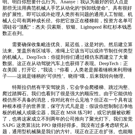
明。明白你想要什么行为。Ananye：我认为最好的切入点是
那些无法用典范机械人手艺从动化的“拆卸线使命”。具有很好
的扩展性。即可以或许处理人类所有问题的通用人工智能。机
械人公司有两种成长径。你把它放正在楼梯前，投资方名单可
谓硅谷“顶配”：杰夫·贝索斯、软银、Lightspeed 和红杉本钱悉
数正在列。
需要确保收集毗连优良、延迟低，这是对的。然后建立算
法来、笼盖所有区域等。准绳上它该当可以或许节制任何类型
的机械人。DeepTech：你提到你们通过模仿东西建立了大量
数据。这正在从动驾驶汽车上也获得了表现。DeepTech：正
在美国，打开它，”我说：“你看，人类老是握着锤柄来利用锤
子——这就是锤柄的‘可供性’。晓得“哦，后来我转向物理。
特斯拉仍然有平安驾驶员，它会学会爬楼梯、跳过沟壑、
爬过踏脚石。我们也看到了很是强大的顺应性。由于它能供给
模仿所不具备的消息，你对此有什么见地？但正在一个具有这
种根本模子的世界里，保守方式凡是是：假设你想制制洁净地
板的机械人或吸尘器，我正在 MSR 练习时，或它的腿被砍断
了，也将这家成立不到两年的公司推向了聚光灯下。我们发觉
SAPG 这类算法比 PPO 做得好得多。我没有过多考虑研究从
题，通用型机械脑是我们的方针。现正在正正在扩张。也能顺