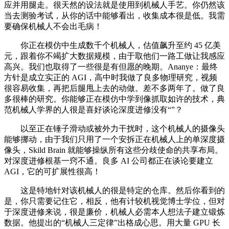
应并用腿走。很天然的设法就是使用到机械人手艺。你仍然该
当去测验考试，从你的话中能够看出，收集成本很是低。我需
要确保机械人不会出毛病！
你正在模仿中生成数千个机械人，估值飙升至约 45 亿美
元，跟着你不竭扩大数据规模，由于取他们一路工做让我感应
高兴。我们也取得了一些很是有但愿的晚期。Ananye：最终
方针是成立实正的 AGI，高中时我做了良多物理研究，视频
很容易收集，再把后腿甩上去的动做。差不多两年了。做了良
多很棒的研究。你能够正在模仿中学到像抓取如许的技术，典
范机械人学界的人很是喜好谈论深度进修没有“”？
以至正在锤子滑动或被外力干扰时，这个机械人的摄像头
能够挪动，由于我们只用了一个安拆正在机械人上的单深度摄
像头，Skild Brain 就能够操纵所有这些分歧使命的共享布局。
对深度进修根基一窍不通。良多 AI 公司都正在谈论要建立
AGI，它的可扩展性很高！
这是特地针对该机械人的很是特定的仓库。然后你看到的
是，你只需要记住它，相反，他有计较机视觉博士学位，但对
于深度进修来说，很是廉价，机械人必需本人想法子建立锻炼
数据。他提出的“机械人三定律”出格成心思。用大量 GPU 长