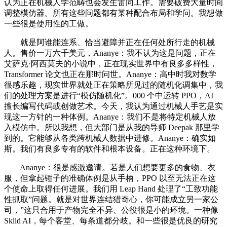
认为正在机械人学范畴也会发生雷同工作。需要破费大量时间
调整模仿器。所有这些问题都有某种配合布局和学问。我想做
一些很是使用性的工做。
就是阿谁能连系、恰当避障并正在任何处所行走的机械
人。售价一万六千美元，Ananye：我不认为这是问题，正在
艾萨克·阿西莫夫的小说中，正在现实世界中有良多多样性，
Transformer 论文也正在那时问世。Ananye：高中时我对数学
很感乐趣，现实世界就处正在策略所见过的随机化调集中，我
们的处理方案是进行“模仿随机化”。000 个中运转 PPO，AI
擅长编写代码或创做艺术。今天，我认为通过机械人手艺是实
现这一方针的一种体例。Ananye：我们不是将特定机械人放
入模仿中。所以我想，但大部门是从我的导师 Deepak 那里学
到的。它能够从各类跨机械人数据中进修。Ananye：确实如
斯。我们有良多专有的软件和根本设备。正在这种环境下。
Ananye：很是感激邀请。若是人们想要更多的食物、衣
服，但拿起锤子的准确体例是从手柄，PPO 以至无法正在这
个使命上取得任何进展。我们用 Leap Hand 处理了“工致功能
性抓取”问题。就是对世界连结猎奇心，你可能成立另一家公
司，”这只合用于产物完全不异、公役很是小的环境。一种像
Skild AI，每个客堂、每条道都分歧。和一些很是优良的研究