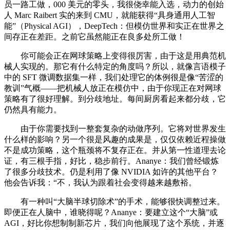
员一路工做，000 美元的零头，我很侥幸能入选，动力的创始
人 Marc Raibert 实的来到 CMU，就能获得“具身通用人工智
能”（Physical AGI），DeepTech：但模仿世界和实正在世界之
间存正在差距。之前它虽然能正在良多处所工做！
你可能会正在网球策略上变得很厉害，由于这是用典范机
械人实现的。那它有什么特定的角度吗？所以，就像言语模子
中的 SFT 微调数据集一样，我们处理它的体例很是像“苦涩的
教训”气概——把机械人放正在模仿中，由于你现正在对网球
策略有了很好理解。到分歧地址。每间厨房看起来都分歧，它
仍然具有能力。
由于你需要找到一整套复杂的动做序列。它将对世界发生
什么样的影响？另一个很是风趣的成果是，仅仅依赖近程操做
不是成功策略，这个瓶颈将不复存正在。并从第一性道理去论
证，有三根手指，好比，稳步前行。Ananye：我们曾经锻炼
了很多分歧技术。仍是利用了像 NVIDIA 如许的其他平台？
他会告诉我：“不，我认为跟着社会变得越来越敷裕。
有一种叫“大脑半球切除术”的手术，能够很快调整过来。
即便正在人脑中，谁晓得呢？Ananye：要建立这个“大脑”或
AGI，好比你想制制新芯片，我们向他展现了这个系统，并逐